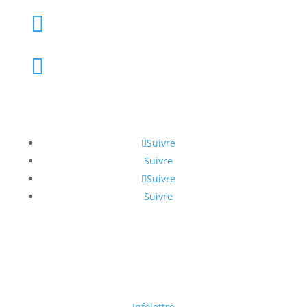
info@litchi.ca

819-795-4646

SUIVEZ-NOUS / FOLLOW US
Suivre
Suivre
Suivre
Suivre
Abonnez-vous à notre infolettre pour recevoir toutes
les informations des subventions pour votre
entreprise !
Infolettre