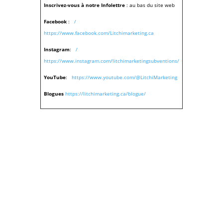
Inscrivez-vous à notre Infolettre
:
au bas du site web
Facebook
:
/
https://www.facebook.com/Litchimarketing.ca
Instagram
:
/
https://www.instagram.com/litchimarketingsubventions/
YouTube
:
https://www.youtube.com/@LitchiMarketing
Blogues
https://litchimarketing.ca/blogue/
CONTACTEZ-NOUS / CONTACT US
14 Raoul Victoriaville,QC G6R 1N2
