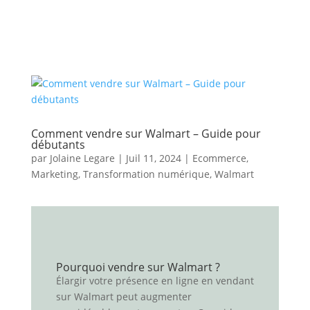
Comment vendre sur Walmart – Guide pour
débutants
par
Jolaine Legare
|
Juil 11, 2024
|
Ecommerce
,
Marketing
,
Transformation numérique
,
Walmart
Pourquoi vendre sur Walmart ?
Élargir votre présence en ligne en vendant
sur Walmart peut augmenter